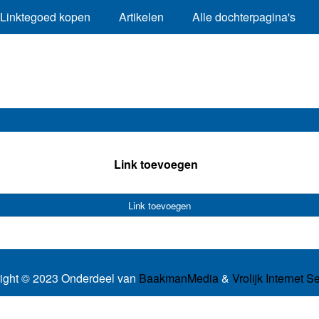
Linktegoed kopen
Artikelen
Alle dochterpagina's
Link toevoegen
Link toevoegen
ight © 2023 Onderdeel van
BaakmanMedia
&
Vrolijk Internet S